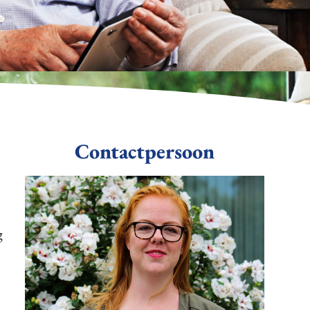
Contactpersoon
g
n