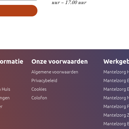
uur – 17.00 uur
ormatie
Onze voorwaarden
Werkgeb
Algemene voorwaarden
Mantelzorg 
Privacybeleid
Mantelzorg 
 Huis
Cookies
Mantelzorg 
ingen
Colofon
Mantelzorg 
er
Mantelzorg 
Mantelzorg 
Mantelzorg B