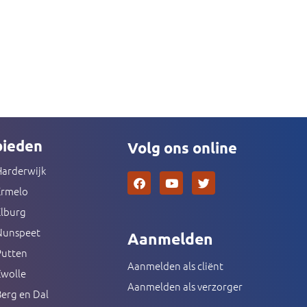
ieden
Volg ons online
Harderwijk
F
Y
T
a
o
w
Ermelo
c
u
i
Elburg
e
t
t
b
u
t
Nunspeet
o
b
e
Aanmelden
o
e
r
Putten
k
Aanmelden als cliënt
Zwolle
Aanmelden als verzorger
erg en Dal