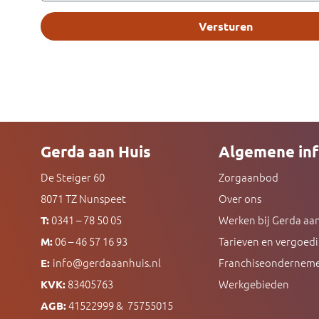
Versturen
Gerda aan Huis
Algemene inf
De Steiger 60
Zorgaanbod
8071 TZ Nunspeet
Over ons
0341 – 78 50 05
Werken bij Gerda aan
T:
06 – 46 57 16 93
Tarieven en vergoed
M:
info@gerdaaanhuis.nl
Franchiseondernem
E:
83405763
Werkgebieden
KVK:
41522999 & 75755015
AGB: