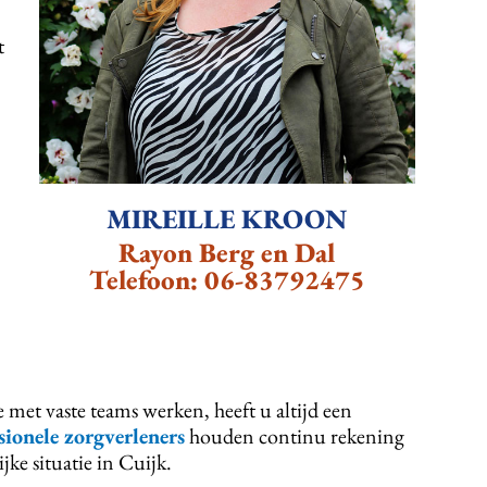
t
MIREILLE KROON
Rayon Berg en Dal
Telefoon:
06-83792475
e met vaste teams werken, heeft u altijd een
sionele zorgverleners
houden continu rekening
e situatie in Cuijk.