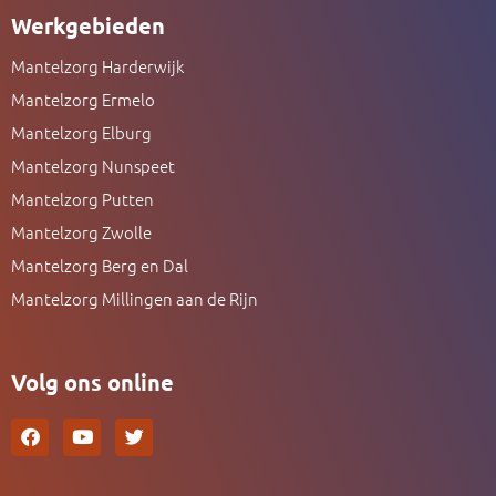
Werkgebieden
Mantelzorg Harderwijk
Mantelzorg Ermelo
Mantelzorg Elburg
Mantelzorg Nunspeet
Mantelzorg Putten
Mantelzorg Zwolle
Mantelzorg Berg en Dal
Mantelzorg Millingen aan de Rijn
Volg ons online
F
Y
T
a
o
w
c
u
i
e
t
t