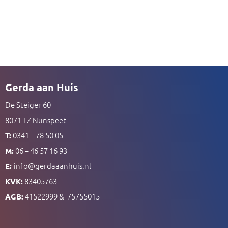
Gerda aan Huis
De Steiger 60
8071 TZ Nunspeet
0341 – 78 50 05
T:
06 – 46 57 16 93
M:
info@gerdaaanhuis.nl
E:
83405763
KVK:
41522999 & 75755015
AGB: