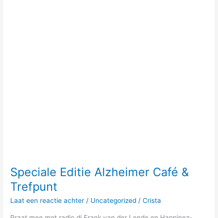
&
Trefpunt
Speciale Editie Alzheimer Café &
Trefpunt
Laat een reactie achter
/
Uncategorized
/
Crista
Praat mee met radio dj Frank van der Lende en Happinez-