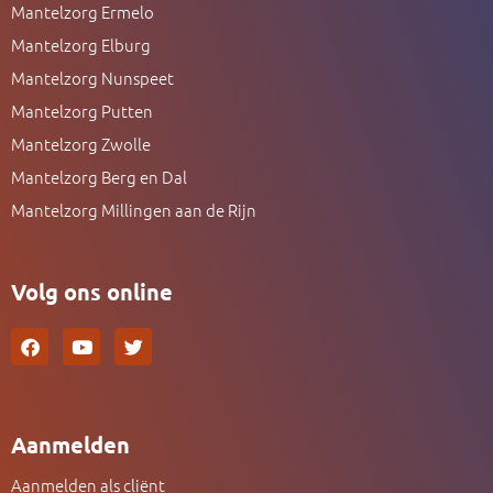
Mantelzorg Ermelo
Mantelzorg Elburg
Mantelzorg Nunspeet
Mantelzorg Putten
Mantelzorg Zwolle
Mantelzorg Berg en Dal
Mantelzorg Millingen aan de Rijn
Volg ons online
F
Y
T
a
o
w
c
u
i
e
t
t
b
u
t
o
b
e
Aanmelden
o
e
r
k
Aanmelden als cliënt