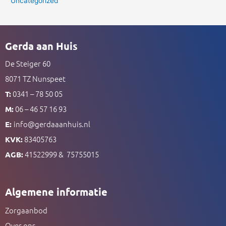
Uncategorized
Gerda aan Huis
De Steiger 60
8071 TZ Nunspeet
0341 – 78 50 05
T:
06 – 46 57 16 93
M:
info@gerdaaanhuis.nl
E:
83405763
KVK:
41522999 & 75755015
AGB:
Algemene informatie
Zorgaanbod
Over ons