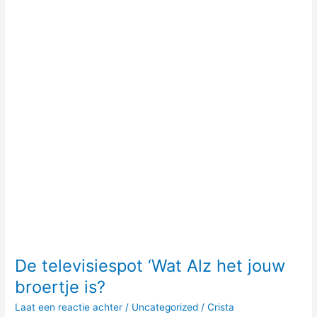
Alz
het
jouw
broertje
is?
De televisiespot ‘Wat Alz het jouw
broertje is?
Laat een reactie achter
/
Uncategorized
/
Crista