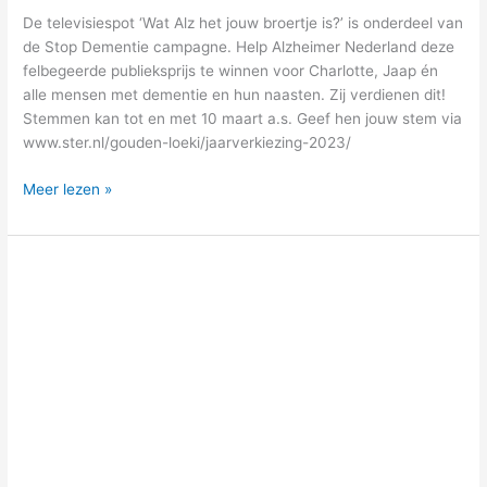
De televisiespot ‘Wat Alz het jouw broertje is?’ is onderdeel van
de Stop Dementie campagne. Help Alzheimer Nederland deze
felbegeerde publieksprijs te winnen voor Charlotte, Jaap én
alle mensen met dementie en hun naasten. Zij verdienen dit!
Stemmen kan tot en met 10 maart a.s. Geef hen jouw stem via
www.ster.nl/gouden-loeki/jaarverkiezing-2023/
Meer lezen »
Gerda
aan
Huis
is
gecontracteerd
zorgverlener
geworden
bij
CZ