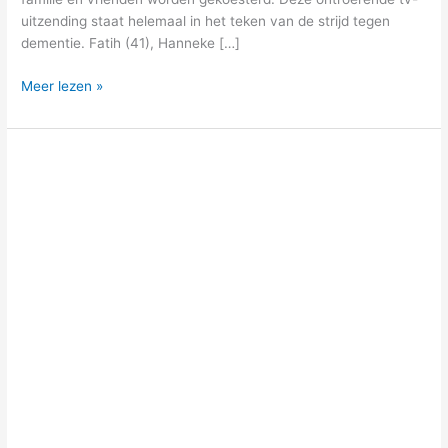
uitzending staat helemaal in het teken van de strijd tegen
dementie. Fatih (41), Hanneke […]
Meer lezen »
Theatervoorstelling
‘Ik
pas!’
op
10
april
in
Veluvine