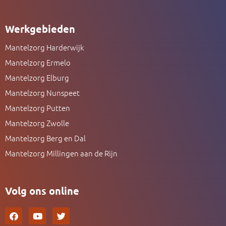
Werkgebieden
Mantelzorg Harderwijk
Mantelzorg Ermelo
Mantelzorg Elburg
Mantelzorg Nunspeet
Mantelzorg Putten
Mantelzorg Zwolle
Mantelzorg Berg en Dal
Mantelzorg Millingen aan de Rijn
Volg ons online
F
Y
T
a
o
w