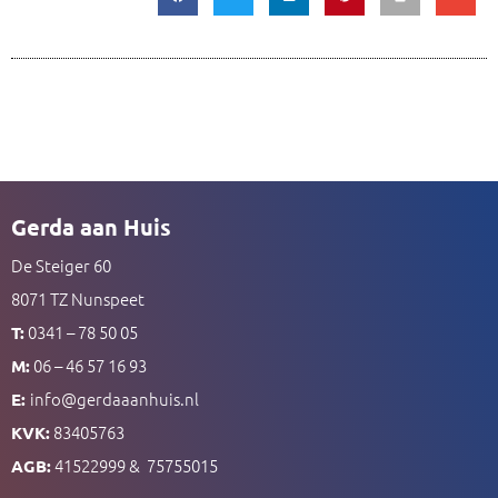
Gerda aan Huis
De Steiger 60
8071 TZ Nunspeet
0341 – 78 50 05
T:
06 – 46 57 16 93
M:
info@gerdaaanhuis.nl
E:
83405763
KVK:
41522999 & 75755015
AGB: