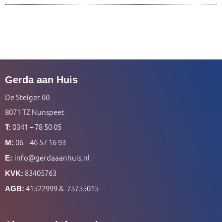
Gerda aan Huis
De Steiger 60
8071 TZ Nunspeet
0341 – 78 50 05
T:
06 – 46 57 16 93
M:
info@gerdaaanhuis.nl
E:
83405763
KVK:
41522999 & 75755015
AGB: