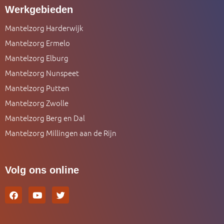
Werkgebieden
Mantelzorg Harderwijk
Mantelzorg Ermelo
Mantelzorg Elburg
Mantelzorg Nunspeet
Mantelzorg Putten
Mantelzorg Zwolle
Mantelzorg Berg en Dal
Mantelzorg Millingen aan de Rijn
Volg ons online
F
Y
T
a
o
w
c
u
i
e
t
t