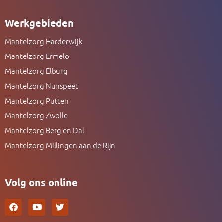
Werkgebieden
Mantelzorg Harderwijk
Mantelzorg Ermelo
Mantelzorg Elburg
Mantelzorg Nunspeet
Mantelzorg Putten
Mantelzorg Zwolle
Mantelzorg Berg en Dal
Mantelzorg Millingen aan de Rijn
Volg ons online
F
Y
T
a
o
w
c
u
i