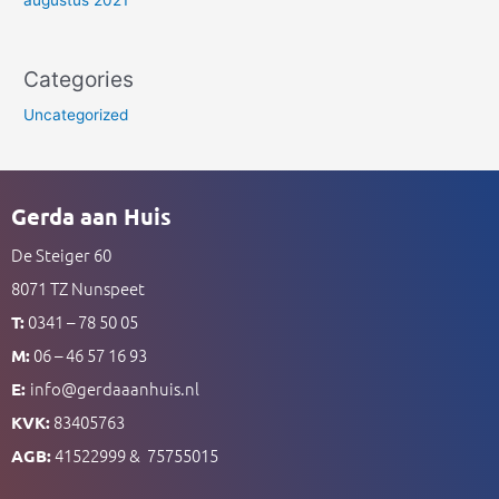
augustus 2021
Categories
Uncategorized
Gerda aan Huis
De Steiger 60
8071 TZ Nunspeet
0341 – 78 50 05
T:
06 – 46 57 16 93
M:
info@gerdaaanhuis.nl
E:
83405763
KVK:
41522999 & 75755015
AGB: